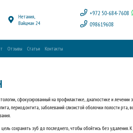
+972 50-684-7608
Нетания,
Вайцман 24
098619608
от
Отзывы
Статьи
Контакты
Н
ологии, сфокусированный на профилактике, диагностике и лечении з
льпита, периодонтита, заболеваний слизистой оболочки полости рта, 
вания.
цель сохранять зуб до последнего, чтобы обойтись без удаления. К